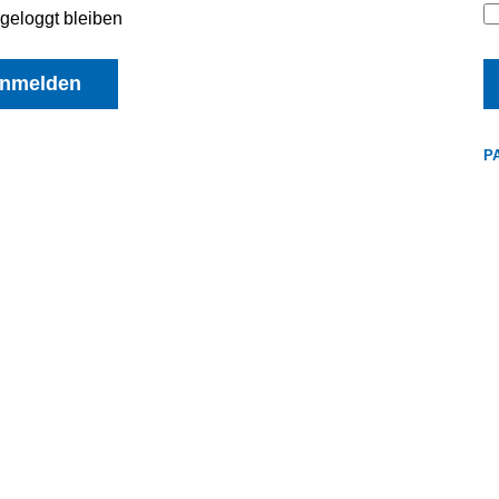
geloggt bleiben
nmelden
P