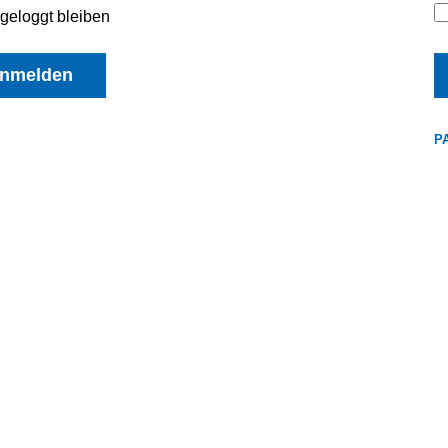
geloggt bleiben
nmelden
P