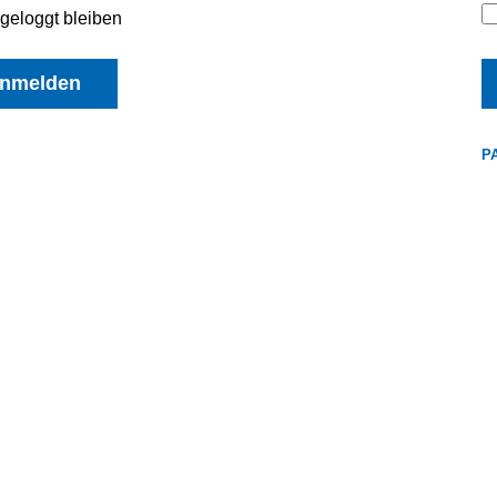
geloggt bleiben
nmelden
P