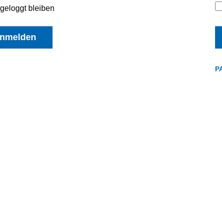
geloggt bleiben
nmelden
P