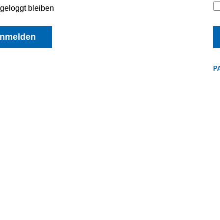
geloggt bleiben
nmelden
P