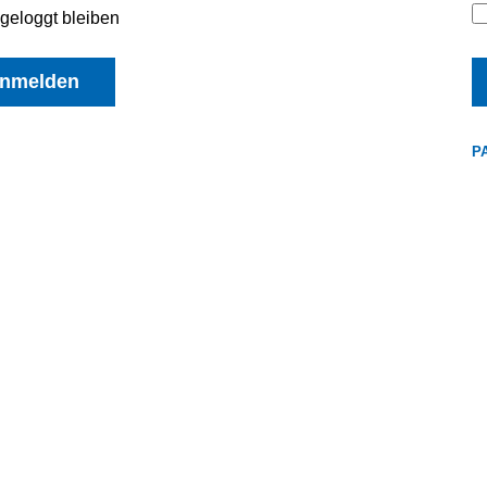
geloggt bleiben
nmelden
P