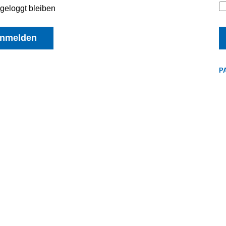
geloggt bleiben
nmelden
P