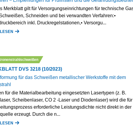
hren − Empfehlungen für Prüffristen und die Gefährdungsbeurte
s Merkblatt gilt für Versorgungseinrichtungen für technische Ga
Schweißen, Schneiden und bei verwandten Verfahren:•
ruckbereich inkl. Druckregelstationen,• Versorgu...
 LESEN
tronenstrahlschweißen
BLATT DVS 3218 (10/2023)
lformung für das Schweißen metallischer Werkstoffe mit dem
strahl
n für die Materialbearbeitung eingesetzten Lasertypen (z. B.
laser, Scheibenlaser, CO 2 -Laser und Diodenlaser) wird die für
itungsprozess erforderliche Leistungsdichte nicht direkt in der
quelle erzeugt. Durch die n...
 LESEN