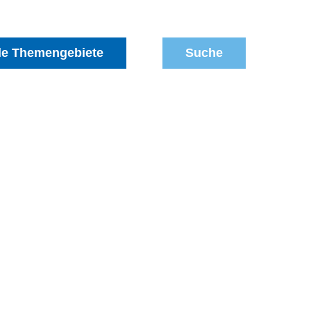
le Themengebiete
Suche