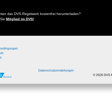
hten das DVS-Regelwerk kostenfrei herunterladen?
 Sie
Mitglied im DVS!
bedingungen
utz
m
Datenschutzeinstellungen
© 2026 DVS-