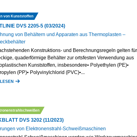
n von Kunststoffen
LINIE DVS 2205-5 (03/2024)
hnung von Behältern und Apparaten aus Thermoplasten –
eckbehälter
achstehenden Konstruktions- und Berechnungsregeln gelten für
eckige, quaderförmige Behälter zur ortsfesten Verwendung aus
oplastischen Kunststoffen, insbesondere• Polyethylen (PE)•
ropylen (PP)• Polyvinylchlorid (PVC)•...
 LESEN
tronenstrahlschweißen
BLATT DVS 3202 (11/2023)
rungen von Elektronenstrahl-Schweißmaschinen