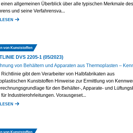
 einen allgemeinen Überblick über alle typischen Merkmale de
hrens und seine Verfahrensva...
 LESEN
n von Kunststoffen
LINIE DVS 2205-1 (05/2023)
hnung von Behältern und Apparaten aus Thermoplasten – Ken
 Richtlinie gibt dem Verarbeiter von Halbfabrikaten aus
oplastischen Kunststoffen Hinweise zur Ermittlung von Kennwe
erechnungsgrundlage für den Behälter-, Apparate- und Lüftung
für Industrierohrleitungen. Vorausgeset...
 LESEN
n von Kunststoffen