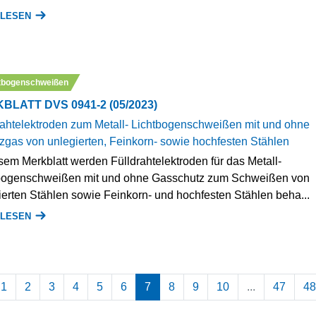
 LESEN
tbogenschweißen
BLATT DVS 0941-2 (05/2023)
rahtelektroden zum Metall- Lichtbogenschweißen mit und ohne
zgas von unlegierten, Feinkorn- sowie hochfesten Stählen
esem Merkblatt werden Fülldrahtelektroden für das Metall-
bogenschweißen mit und ohne Gasschutz zum Schweißen von
ierten Stählen sowie Feinkorn- und hochfesten Stählen beha...
 LESEN
1
2
3
4
5
6
7
8
9
10
...
47
48