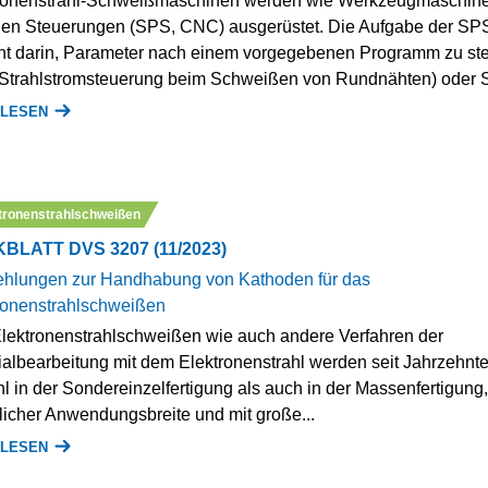
ronenstrahl-Schweißmaschinen werden wie Werkzeugmaschine
alen Steuerungen (SPS, CNC) ausgerüstet. Die Aufgabe der SP
ht darin, Parameter nach einem vorgegebenen Programm zu st
. Strahlstromsteuerung beim Schweißen von Rundnähten) oder S
 LESEN
tronenstrahlschweißen
BLATT DVS 3207 (11/2023)
hlungen zur Handhabung von Kathoden für das
ronenstrahlschweißen
lektronenstrahlschweißen wie auch andere Verfahren der
ialbearbeitung mit dem Elektronenstrahl werden seit Jahrzehnte
l in der Sondereinzelfertigung als auch in der Massenfertigung,
licher Anwendungsbreite und mit große...
 LESEN