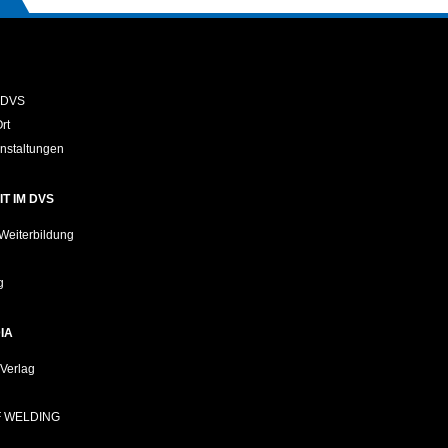
 DVS
rt
nstaltungen
T IM DVS
Weiterbildung
g
IA
Verlag
 WELDING