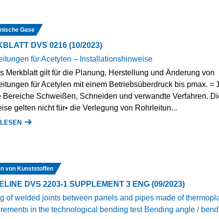
nische Gase
BLATT DVS 0216 (10/2023)
itungen für Acetylen – Installationshinweise
s Merkblatt gilt für die Planung, Herstellung und Änderung von
eitungen für Acetylen mit einem Betriebsüberdruck bis pmax. = 1
ie Bereiche Schweißen, Schneiden und verwandte Verfahren. Di
se gelten nicht für• die Verlegung von Rohrleitun...
 LESEN
n von Kunststoffen
ELINE DVS 2203-1 SUPPLEMENT 3 ENG (09/2023)
ng of welded joints between panels and pipes made of thermopla
rements in the technological bending test Bending angle / bend