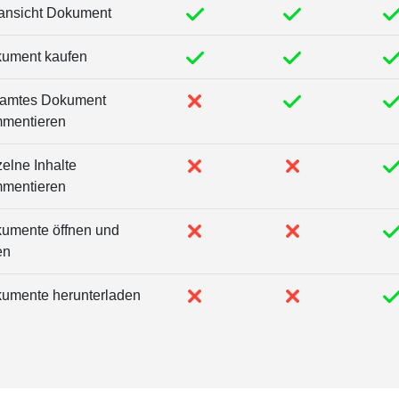
ansicht Dokument
ument kaufen
amtes Dokument
mentieren
zelne Inhalte
mentieren
umente öffnen und
en
umente herunterladen