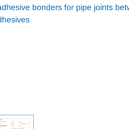
 adhesive bonders for pipe joints 
dhesives