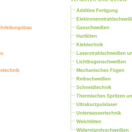
Additive Fertigung
Elektronenstrahlschwei
ohrleitungsbau
Gasschweißen
Hartlöten
Klebtechnik
au
Laserstrahlschweißen u
Lichtbogenschweißen
estechnik
Mechanisches Fügen
Reibschweißen
Schneidtechnik
Thermisches Spritzen un
Ultrakurzpulslaser
Unterwassertechnik
Weichlöten
Widerstandsschweißen