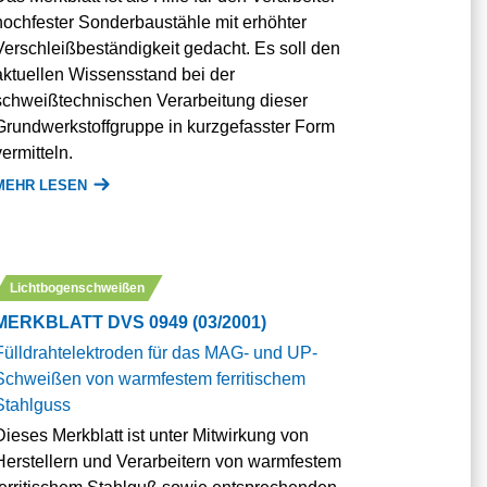
hochfester Sonderbaustähle mit erhöhter
Verschleißbeständigkeit gedacht. Es soll den
aktuellen Wissensstand bei der
schweißtechnischen Verarbeitung dieser
Grundwerkstoffgruppe in kurzgefasster Form
vermitteln.
MEHR LESEN
Lichtbogenschweißen
MERKBLATT DVS 0949 (03/2001)
Fülldrahtelektroden für das MAG- und UP-
Schweißen von warmfestem ferritischem
Stahlguss
Dieses Merkblatt ist unter Mitwirkung von
Herstellern und Verarbeitern von warmfestem