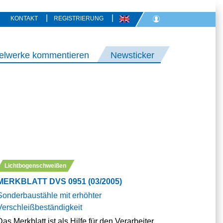
|
|
KONTAKT
REGISTRIERUNG
elwerke kommentieren
Newsticker
Lichtbogenschweißen
MERKBLATT DVS 0951 (03/2005)
Sonderbaustähle mit erhöhter
Verschleißbeständigkeit
Das Merkblatt ist als Hilfe für den Verarbeiter