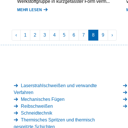
Werkstoffgruppe in kurzgefasster Form verm...
MEHR LESEN
‹
1
2
3
4
5
6
7
8
9
›
Laserstrahlschweißen und verwandte
Verfahren
Mechanisches Fügen
Reibschweißen
Schneidtechnik
Thermisches Spritzen und thermisch
gespritzte Schichten