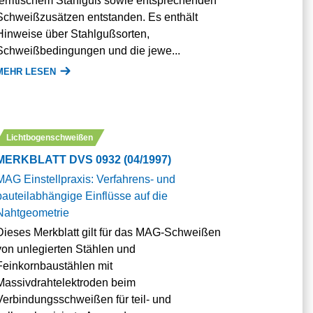
ferritischem Stahlguß sowie entsprechenden
Schweißzusätzen entstanden. Es enthält
Hinweise über Stahlgußsorten,
Schweißbedingungen und die jewe...
MEHR LESEN
Lichtbogenschweißen
MERKBLATT DVS 0932 (04/1997)
MAG Einstellpraxis: Verfahrens- und
bauteilabhängige Einflüsse auf die
Nahtgeometrie
Dieses Merkblatt gilt für das MAG-Schweißen
von unlegierten Stählen und
Feinkornbaustählen mit
Massivdrahtelektroden beim
Verbindungsschweißen für teil- und