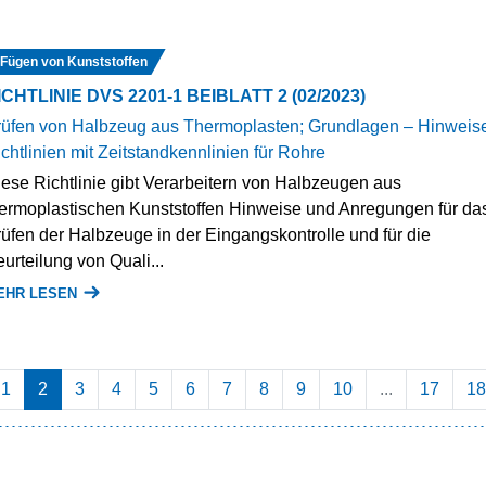
Fügen von Kunststoffen
ICHTLINIE DVS 2201-1 BEIBLATT 2 (02/2023)
rüfen von Halbzeug aus Thermoplasten; Grundlagen – Hinweis
chtlinien mit Zeitstandkennlinien für Rohre
ese Richtlinie gibt Verarbeitern von Halbzeugen aus
ermoplastischen Kunststoffen Hinweise und Anregungen für da
üfen der Halbzeuge in der Eingangskontrolle und für die
urteilung von Quali...
EHR LESEN
1
2
3
4
5
6
7
8
9
10
...
17
18