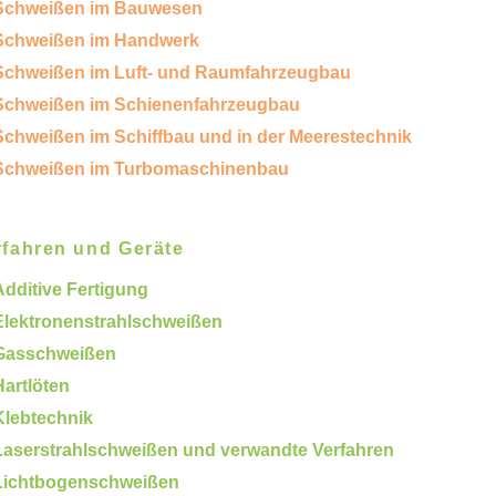
Schweißen im Bauwesen
Schweißen im Handwerk
Schweißen im Luft- und Raumfahrzeugbau
Schweißen im Schienenfahrzeugbau
Schweißen im Schiffbau und in der Meerestechnik
Schweißen im Turbomaschinenbau
rfahren und Geräte
Additive Fertigung
Elektronenstrahlschweißen
Gasschweißen
Hartlöten
Klebtechnik
Laserstrahlschweißen und verwandte Verfahren
Lichtbogenschweißen