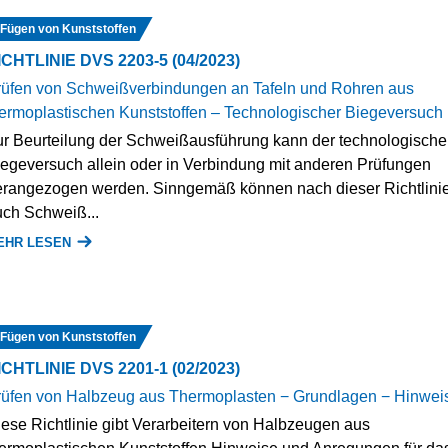
Fügen von Kunststoffen
ICHTLINIE DVS 2203-5 (04/2023)
rüfen von Schweißverbindungen an Tafeln und Rohren aus
ermoplastischen Kunststoffen – Technologischer Biegeversuch
r Beurteilung der Schweißausführung kann der technologische
egeversuch allein oder in Verbindung mit anderen Prüfungen
erangezogen werden. Sinngemäß können nach dieser Richtlini
ch Schweiß...
EHR LESEN
Fügen von Kunststoffen
ICHTLINIE DVS 2201-1 (02/2023)
rüfen von Halbzeug aus Thermoplasten − Grundlagen − Hinwei
ese Richtlinie gibt Verarbeitern von Halbzeugen aus