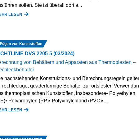
sführen sollen. Sie ist überall dort a...
EHR LESEN
Fügen von Kunststoffen
ICHTLINIE DVS 2205-5 (03/2024)
erechnung von Behältern und Apparaten aus Thermoplasten –
echteckbehälter
e nachstehenden Konstruktions- und Berechnungsregeln gelte
r rechteckige, quaderförmige Behälter zur ortsfesten Verwendu
s thermoplastischen Kunststoffen, insbesondere• Polyethylen
E)• Polypropylen (PP)• Polyvinylchlorid (PVC)•...
EHR LESEN