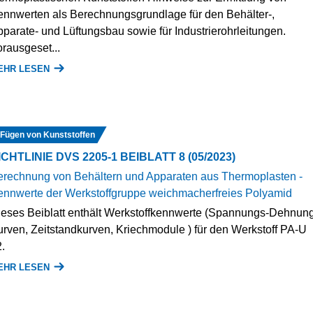
nnwerten als Berechnungsgrundlage für den Behälter-,
parate- und Lüftungsbau sowie für Industrierohrleitungen.
rausgeset...
EHR LESEN
Fügen von Kunststoffen
ICHTLINIE DVS 2205-1 BEIBLATT 8 (05/2023)
rechnung von Behältern und Apparaten aus Thermoplasten -
nnwerte der Werkstoffgruppe weichmacherfreies Polyamid
eses Beiblatt enthält Werkstoffkennwerte (Spannungs-Dehnun
rven, Zeitstandkurven, Kriechmodule ) für den Werkstoff PA-U
.
EHR LESEN