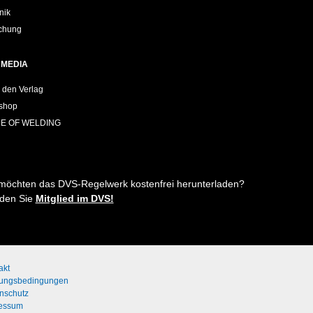
nik
chung
 MEDIA
 den Verlag
shop
E OF WELDING
möchten das DVS-Regelwerk kostenfrei herunterladen?
den Sie
Mitglied im DVS!
akt
ungsbedingungen
nschutz
essum