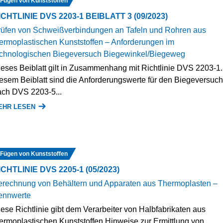
Fügen von Kunststoffen
ICHTLINIE DVS 2203-1 BEIBLATT 3 (09/2023)
rüfen von Schweißverbindungen an Tafeln und Rohren aus
ermoplastischen Kunststoffen ‒ Anforderungen im
echnologischen Biegeversuch Biegewinkel/Biegeweg
eses Beiblatt gilt in Zusammenhang mit Richtlinie DVS 2203-1.
esem Beiblatt sind die Anforderungswerte für den Biegeversuch
ch DVS 2203-5...
EHR LESEN
Fügen von Kunststoffen
ICHTLINIE DVS 2205-1 (05/2023)
erechnung von Behältern und Apparaten aus Thermoplasten –
ennwerte
ese Richtlinie gibt dem Verarbeiter von Halbfabrikaten aus
ermoplastischen Kunststoffen Hinweise zur Ermittlung von