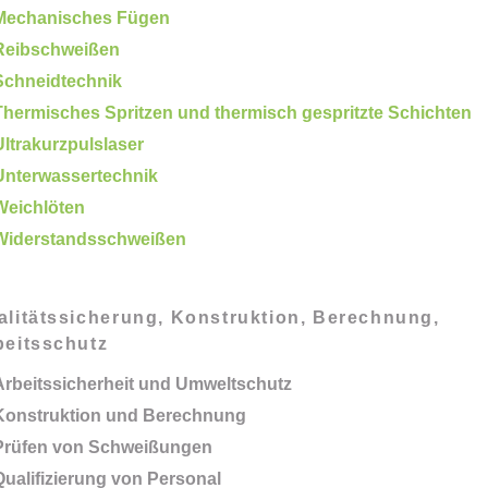
Mechanisches Fügen
Reibschweißen
Schneidtechnik
Thermisches Spritzen und thermisch gespritzte Schichten
Ultrakurzpulslaser
Unterwassertechnik
Weichlöten
Widerstandsschweißen
alitätssicherung, Konstruktion, Berechnung,
beitsschutz
Arbeitssicherheit und Umweltschutz
Konstruktion und Berechnung
Prüfen von Schweißungen
Qualifizierung von Personal